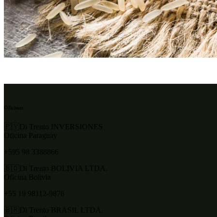
Oficinas
🇵🇾Di Trento INVERSIONES
Oficina Paraguay
+595 98 3388866
🇧🇴Di Trento BOLIVIA LTDA.
Oficina Bolivia
+55 19 98112-9876
🇧🇷Di Trento BRASIL LTDA.