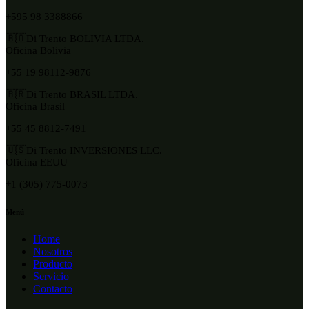
+595 98 3388866
🇧🇴Di Trento BOLIVIA LTDA.
Oficina Bolivia
+55 19 98112-9876
🇧🇷Di Trento BRASIL LTDA.
Oficina Brasil
+55 45 8812-7491
🇺🇸Di Trento INVERSIONES LLC.
Oficina EEUU
+1 (305) 775-0073
Menú
Home
Nosotros
Producto
Servicio
Contacto